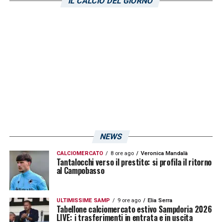
IL CALCIO DEL GIORNO
Visualizza questo post su Instagram
NEWS
CALCIOMERCATO
8 ore ago
Veronica Mandalà
Tantalocchi verso il prestito: si profila il ritorno
U
n post condiviso da Luigi Cherubini (@luigi_cherubinii)
al Campobasso
ULTIMISSIME SAMP
9 ore ago
Elia Serra
LA PLAYLIST DELLE NOSTRE TOP NEWS
Tabellone calciomercato estivo Sampdoria 2026
LIVE: i trasferimenti in entrata e in uscita