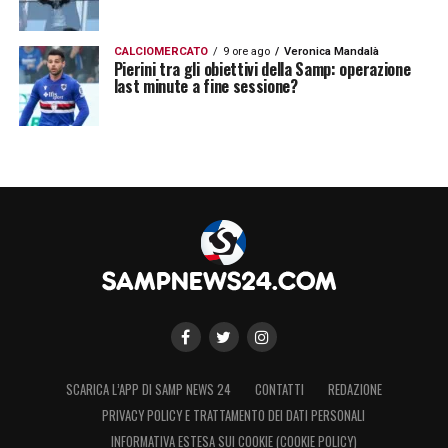
CALCIOMERCATO
9 ore ago
Veronica Mandalà
Pierini tra gli obiettivi della Samp: operazione
last minute a fine sessione?
SCARICA L’APP DI SAMP NEWS 24
CONTATTI
REDAZIONE
PRIVACY POLICY E TRATTAMENTO DEI DATI PERSONALI
INFORMATIVA ESTESA SUI COOKIE (COOKIE POLICY)