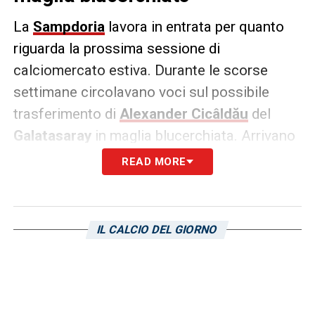
La
Sampdoria
lavora in entrata per quanto
riguarda la prossima sessione di
calciomercato estiva. Durante le scorse
settimane circolavano voci sul possibile
trasferimento di
Alexander Cicâldău
del
Galatasaray
in maglia blucerchiata. Arrivano
le smentite dalla Turchia.
READ MORE
Secondo
prosport.ro
, la trattativa non è in
via di chiusura a causa dei problemi
IL CALCIO DEL GIORNO
economici e di classifica della
Sampdoria
. Il
club turco avrebbe abbassato le richieste
economiche da 10 a 8 milioni di euro per il
calciatore classe 1997 originario della