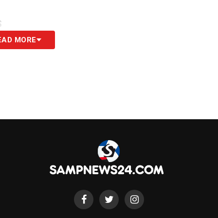
S
EAD MORE