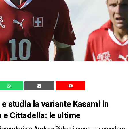
 e studia la variante Kasami in
e Cittadella: le ultime
Sampdoria
e
Andrea
Pirlo
si prepara a prendere