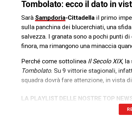
Tombolato: ecco il dato in vist
Sarà
Sampdoria
-Cittadella
il primo imp
sulla panchina dei blucerchiati, una sfid
salvezza. I granata sono a pochi punti di 
finora, ma rimangono una minaccia quando 
Perché come sottolinea
Il Secolo XIX
, l
Tombolato
. Su 9 vittorie stagionali, infat
squadra dovrà fare attenzione, in vista d
LA PLAYLIST DELLE NOSTRE TOP NEW
R