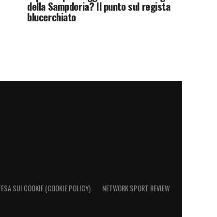
della Sampdoria? Il punto sul regista
blucerchiato
ESA SUI COOKIE (COOKIE POLICY)
NETWORK SPORT REVIEW