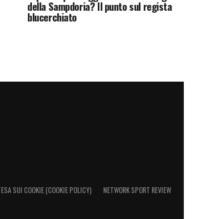
della Sampdoria? Il punto sul regista
blucerchiato
ESA SUI COOKIE (COOKIE POLICY)
NETWORK SPORT REVIEW