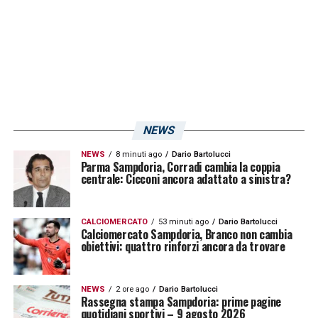
Ioannou 5 ammonizioni
Riccio 5 ammonizioni
Venuti 5 ammonizioni
Benedetti 4 ammonizioni (
in diffida
)
Bereszynski 4 ammonizioni (
in diffida
)
NEWS
Tutino 4 ammonizioni (
in diffida
)
NEWS
8 minuti ago
Dario Bartolucci
Yepes 4 ammonizioni (
in diffida
)
Parma Sampdoria, Corradi cambia la coppia
centrale: Cicconi ancora adattato a sinistra?
Akinsanmiro 3 ammonizioni
Beruatto 2 ammonizioni
CALCIOMERCATO
53 minuti ago
Dario Bartolucci
Ferrari 2 ammonizioni
Calciomercato Sampdoria, Branco non cambia
obiettivi: quattro rinforzi ancora da trovare
Meulensteen 2 ammonizioni
Oudin 2 ammonizioni
NEWS
2 ore ago
Dario Bartolucci
Rassegna stampa Sampdoria: prime pagine
Romagnoli 2 ammonizioni
quotidiani sportivi – 9 agosto 2026