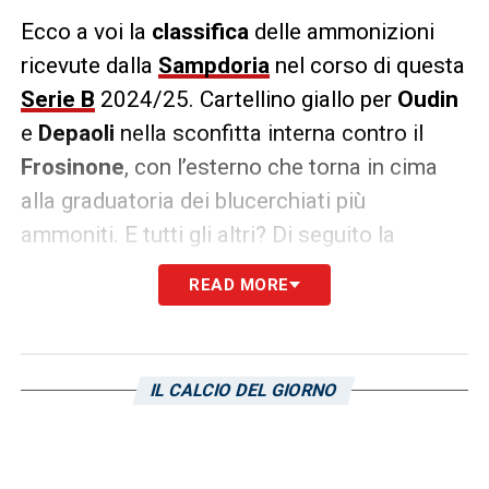
Ecco a voi la
classifica
delle ammonizioni
ricevute dalla
Sampdoria
nel corso di questa
Serie B
2024/25. Cartellino giallo per
Oudin
e
Depaoli
nella sconfitta interna contro il
Frosinone
, con l’esterno che torna in cima
alla graduatoria dei blucerchiati più
ammoniti. E tutti gli altri? Di seguito la
classifica completa, aggiornata alla 31a
READ MORE
giornata del torneo:
Curto 7 ammonizioni
IL CALCIO DEL GIORNO
Depaoli 7 ammonizioni
Bellemo 6 ammonizioni
Sibilli 6 ammonizioni