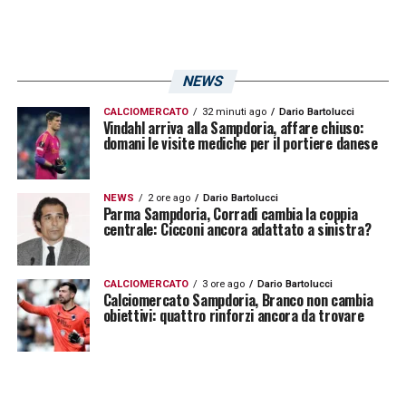
NEWS
CALCIOMERCATO
32 minuti ago
Dario Bartolucci
Vindahl arriva alla Sampdoria, affare chiuso:
domani le visite mediche per il portiere danese
NEWS
2 ore ago
Dario Bartolucci
Parma Sampdoria, Corradi cambia la coppia
centrale: Cicconi ancora adattato a sinistra?
CALCIOMERCATO
3 ore ago
Dario Bartolucci
Calciomercato Sampdoria, Branco non cambia
obiettivi: quattro rinforzi ancora da trovare