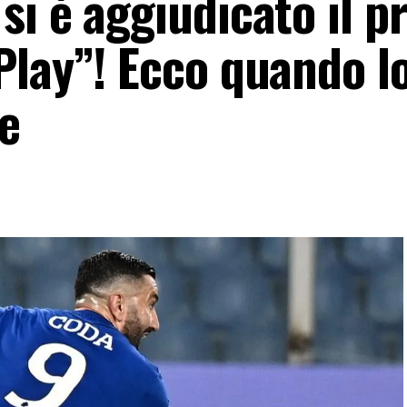
si è aggiudicato il p
Play”! Ecco quando l
me