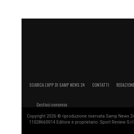
SCARICA L’APP DI SAMP NEWS 24
CONTATTI
REDAZION
Gestisci consenso
Copyright 2026 © riproduzione riservata Samp News 24 -
11028660014 Editore e proprietario: Sport Review S.r.l