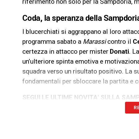
riferimento non solo per la Sampdoria, ma
Coda, la speranza della Sampdori
I blucerchiati si aggrappano al loro atta
programma sabato a
Marassi
contro il
C
certezza in attacco per mister
Donati
. L
un’ulteriore spinta emotiva e motivazion
squadra verso un risultato positivo. La su
fondamentali per sbloccare la partita e co
SEGUI LE ULTIME NOVITA’ SULLA SAM
R
LA PLAYLIST DELLE NOSTRE TOP NEW