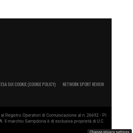
ESA SUI COOKIE (COOKIE POLICY)
NETWORK SPORT REVIEW
al Registro Operatori di Comunicazione al n. 26692 - PI
. Il marchio Sampdoria è di esclusiva proprietà di U.C.
Change privacy settings