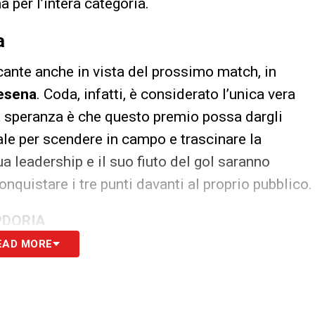
 per l’intera categoria.
a
ccante anche in vista del prossimo match, in
esena
. Coda, infatti, è considerato l’unica vera
a speranza è che questo premio possa dargli
ale per scendere in campo e trascinare la
a leadership e il suo fiuto del gol saranno
nquistare i tre punti davanti al proprio pubblico.
PDORIA
EAD MORE
S