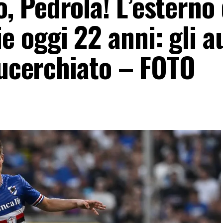
 Pedrola! L’esterno 
 oggi 22 anni: gli a
lucerchiato – FOTO