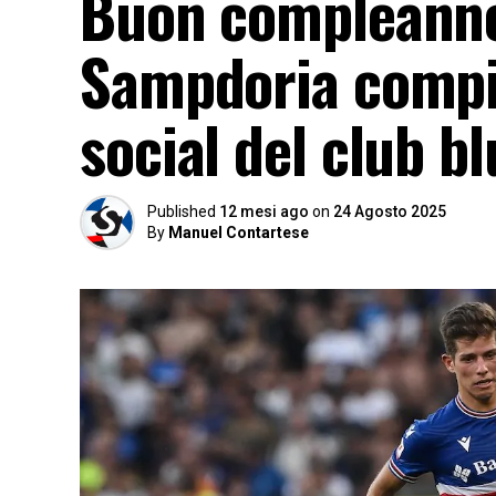
Buon compleanno,
Sampdoria compie
social del club b
Published
12 mesi ago
on
24 Agosto 2025
By
Manuel Contartese