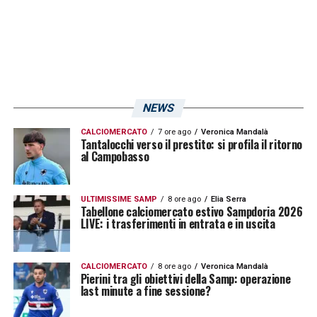
marchigiani è stata esonerata.
Precisamente sono bastati
7 minuti e 37
secondi affinché le reti di Pajtim Kasami
prima e De Luca poi assicurassero i tre punti
NEWS
ai blucerchiati. Il poco tempo tra una rete e
CALCIOMERCATO
7 ore ago
Veronica Mandalà
l’altra è la dimostrazione del
forza
Tantalocchi verso il prestito: si profila il ritorno
al Campobasso
caratteriale
della squadra doriana. Questa
spinta dovrà essere sfruttata in vista del
ULTIMISSIME SAMP
8 ore ago
Elia Serra
rush finale che condurrà poi alla seconda
Tabellone calciomercato estivo Sampdoria 2026
LIVE: i trasferimenti in entrata e in uscita
fase del campionato, i
playoff
.
CALCIOMERCATO
8 ore ago
Veronica Mandalà
LA PLAYLIST DELLE NOSTRE TOP NEWS
Pierini tra gli obiettivi della Samp: operazione
last minute a fine sessione?