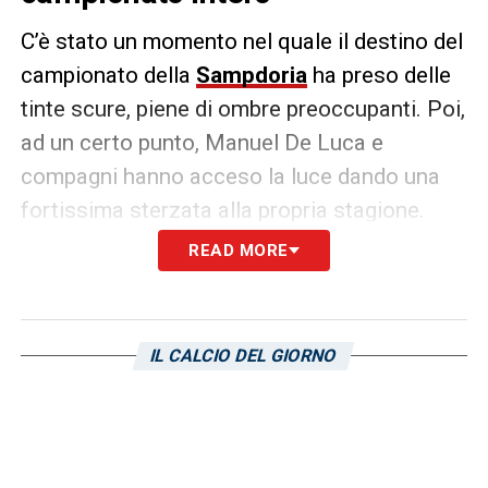
C’è stato un momento nel quale il destino del
campionato della
Sampdoria
ha preso delle
tinte scure, piene di ombre preoccupanti. Poi,
ad un certo punto, Manuel De Luca e
compagni hanno acceso la luce dando una
fortissima sterzata alla propria stagione.
Sotto di una rete con l’Ascoli, a meno di un
READ MORE
quarto d’ora dalla fine, la strada sembrava
segnata verso l’ennesima delusione di una
stagione complicata (per infortuni, cause
IL CALCIO DEL GIORNO
giudiziarie ecc.).
Sono bastati otto minuti ai
giocatori di Andrea Pirlo
per ribaltare la gara
contro i giocatori allora allenati da Fabrizio
Castori. Nel frattempo la guida tecnica dei