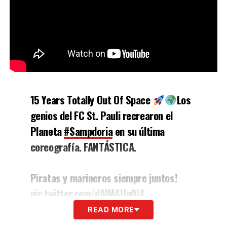
15 Years Totally Out Of Space
Los
genios del FC St. Pauli recrearon el
Planeta
#Sampdoria
en su última
coreografía. FANTÁSTICA.
Piratas y marineros siempre juntos!
pic.twitter.com/dAlM4Uq0I4
READ MORE
— Sampdorianos (@Sampdorianos)