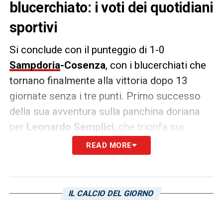
blucerchiato: i voti dei quotidiani
sportivi
Si conclude con il punteggio di 1-0
Sampdoria
-Cosenza
, con i blucerchiati che
tornano finalmente alla vittoria dopo 13
giornate senza i tre punti. Primo successo
della sua avventura sulla panchina doriana
per
Leonardo Semplici
, che trionfa sui
rossoblu grazie alla rete di
Fabio Depaoli
nel
READ MORE
finale di primo tempo.
I quotidiani sportivi hanno valutato come
IL CALCIO DEL GIORNO
molto positiva la prova dell’allenatore
fiorentino nella 24a giornata di
Serie B
: