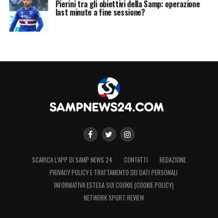
Pierini tra gli obiettivi della Samp: operazione
last minute a fine sessione?
SCARICA L’APP DI SAMP NEWS 24
CONTATTI
REDAZIONE
PRIVACY POLICY E TRATTAMENTO DEI DATI PERSONALI
INFORMATIVA ESTESA SUI COOKIE (COOKIE POLICY)
NETWORK SPORT REVIEW