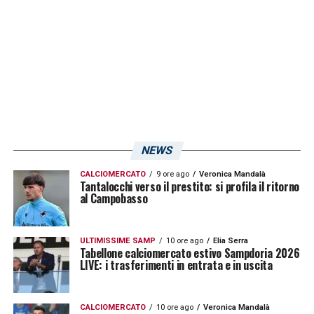
Tuttosport
ha infatti dato al tecnico un 6, il
Corriere dello Sport
un 7 e
La Gazzetta dello
Sport
un 6,5.
LA PLAYLIST DELLE NOSTRE TOP NEWS
NEWS
CALCIOMERCATO
9 ore ago
Veronica Mandalà
Tantalocchi verso il prestito: si profila il ritorno
al Campobasso
ULTIMISSIME SAMP
10 ore ago
Elia Serra
Tabellone calciomercato estivo Sampdoria 2026
LIVE: i trasferimenti in entrata e in uscita
CALCIOMERCATO
10 ore ago
Veronica Mandalà