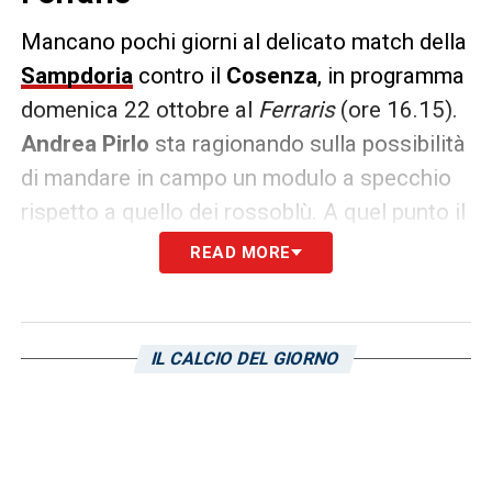
Mancano pochi giorni al delicato match della
Sampdoria
contro il
Cosenza
, in programma
domenica 22 ottobre al
Ferraris
(ore 16.15).
Andrea Pirlo
sta ragionando sulla possibilità
di mandare in campo un modulo a specchio
rispetto a quello dei rossoblù. A quel punto il
tecnico blucerchiato starebbe ipotizzando la
READ MORE
possibilità di mettere
Ronaldo Vieira
davanti
alla difesa in quanto unico giocatore della
rosa ad avere le caratteristiche di quel ruolo.
IL CALCIO DEL GIORNO
Affianco potrebbe esserci
Matteo Ricci
o
Gerard Yepes
, per il quale si potrebbe
profilare un ballottaggio.