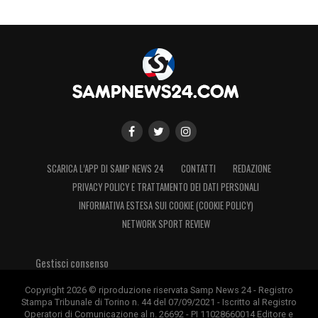
SCARICA L’APP DI SAMP NEWS 24
CONTATTI
REDAZIONE
PRIVACY POLICY E TRATTAMENTO DEI DATI PERSONALI
INFORMATIVA ESTESA SUI COOKIE (COOKIE POLICY)
NETWORK SPORT REVIEW
Gestisci consenso
Copyright 2026 © riproduzione riservata Samp News 24 - Registro
Stampa Tribunale di Torino n. 44 del 07/09/2021 - Iscritto al Registro
Operatori di Comunicazione al n. 26692 - PI 11028660014 Editore e