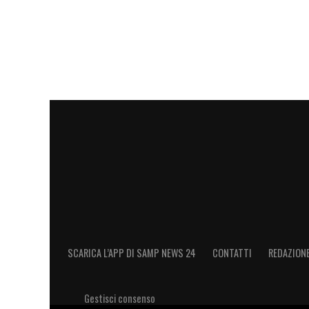
SCARICA L’APP DI SAMP NEWS 24
CONTATTI
REDAZION
Gestisci consenso