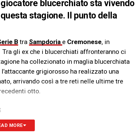
iocatore blucerchiato sta vivendo
uesta stagione. Il punto della
Serie B
tra
Sampdoria
e
Cremonese
, in
ra gli ex che i blucerchiati affronteranno ci
stagione ha collezionato in maglia blucerchiata
, l’attaccante grigiorosso ha realizzato una
to, arrivando così a tre reti nelle ultime tre
recedenti otto.
S
EAD MORE