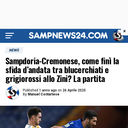
×
NEWS
Sampdoria-Cremonese, come finì la
sfida d’andata tra blucerchiati e
grigiorossi allo Zini? La partita
Published
1 anno ago
on
26 Aprile 2025
By
Manuel Contartese