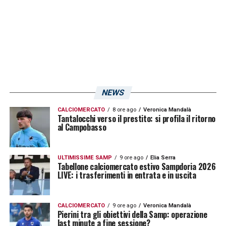
il pareggio con
Vazquez
dopo un’ora di
gioco. Adesso, però, non ci sono altri risultati
a disposizione: serviranno i tre punti per
continuare a puntare alla salvezza.
LA PLAYLIST DELLE NOSTRE TOP NEWS
NEWS
CALCIOMERCATO
8 ore ago
Veronica Mandalà
Tantalocchi verso il prestito: si profila il ritorno
al Campobasso
ULTIMISSIME SAMP
9 ore ago
Elia Serra
Tabellone calciomercato estivo Sampdoria 2026
LIVE: i trasferimenti in entrata e in uscita
CALCIOMERCATO
9 ore ago
Veronica Mandalà
Pierini tra gli obiettivi della Samp: operazione
last minute a fine sessione?