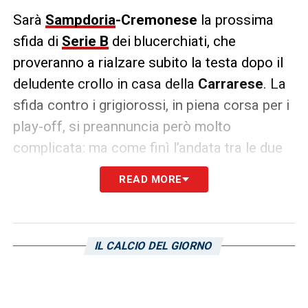
Sarà
Sampdoria
-Cremonese
la prossima
sfida di
Serie B
dei blucerchiati, che
proveranno a rialzare subito la testa dopo il
deludente crollo in casa della
Carrarese
. La
sfida contro i grigiorossi, in piena corsa per i
play-off, si preannuncia però molto
complicata: ma come finì l’andata tra le due
squadre?
READ MORE
Era il 22 dicembre 2024, e i blucerchiati di
Leonardo Semplici
passarono in vantaggio
allo
Zini
grazie al primo gol stagionale di
IL CALCIO DEL GIORNO
Alessandro Bellemo
al 37′ del primo tempo.
Nella ripresa, però, i grigiorossi acciuffarono