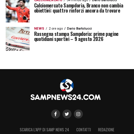
CALCIOMERCATO
54 minuti ago
Dario Bartolucci
Calciomercato Sampdoria, Branco non cambia
obiettivi: quattro rinforzi ancora da trovare
NEWS
2 ore ago
Dario Bartolucci
Rassegna stampa Sampdoria: prime pagine
quotidiani sportivi – 9 agosto 2026
SCARICA L’APP DI SAMP NEWS 24
CONTATTI
REDAZIONE