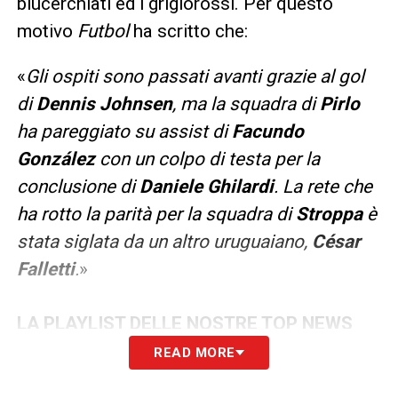
blucerchiati ed i grigiorossi. Per questo
motivo
Futbol
ha scritto che:
«
Gli ospiti sono passati avanti grazie al gol
di
Dennis Johnsen
, ma la squadra di
Pirlo
ha pareggiato su assist di
Facundo
González
con un colpo di testa per la
conclusione di
Daniele Ghilardi
. La rete che
ha rotto la parità per la squadra di
Stroppa
è
stata siglata da un altro uruguaiano,
César
Falletti
.
»
LA PLAYLIST DELLE NOSTRE TOP NEWS
READ MORE