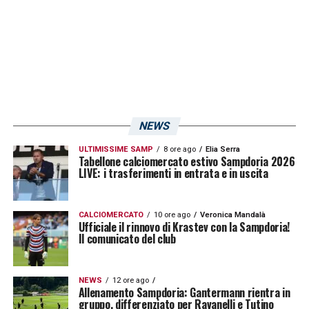
l’assist di
Alessandro Di Pardo
. Un’intesa
immediata che certifica l’impatto positivo
degli acquisti invernali. Si è sbloccato anche
Pierini
, autore del suo primo gol in
blucerchiato su assist di
Brunori
. Segnali
incoraggianti per una squadra che sembra
NEWS
aver trovato nuove energie proprio grazie al
ULTIMISSIME SAMP
8 ore ago
Elia Serra
Tabellone calciomercato estivo Sampdoria 2026
mercato.
LIVE: i trasferimenti in entrata e in uscita
Sampdoria Palermo, il Ferraris
CALCIOMERCATO
10 ore ago
Veronica Mandalà
ritrova la sua forza
Ufficiale il rinnovo di Krastev con la Sampdoria!
Il comunicato del club
Il dato che spicca riguarda il rendimento
casalingo: 14 punti nelle ultime sei gare al
NEWS
12 ore ago
Allenamento Sampdoria: Gantermann rientra in
Ferraris. Lo stadio genovese sta tornando a
gruppo, differenziato per Ravanelli e Tutino