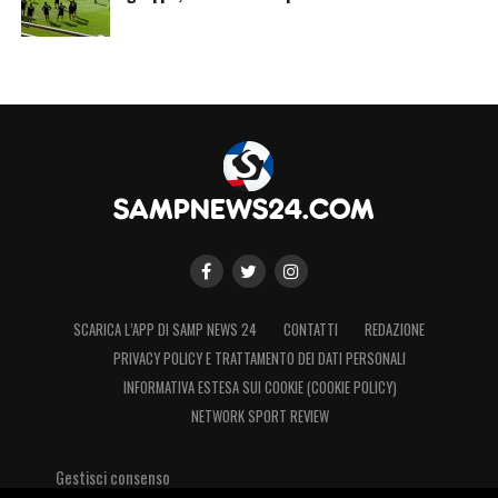
essere un fortino, un fattore determinante
nella corsa ai prossimi obiettivi! Si guarda
con ottimismo al futuro.
LEGGI ANCHE:
Pierini Sampdoria,
retroscena e cifre della trattativa con il
Sassuolo
SCARICA L’APP DI SAMP NEWS 24
CONTATTI
REDAZIONE
PRIVACY POLICY E TRATTAMENTO DEI DATI PERSONALI
INFORMATIVA ESTESA SUI COOKIE (COOKIE POLICY)
NETWORK SPORT REVIEW
Gestisci consenso