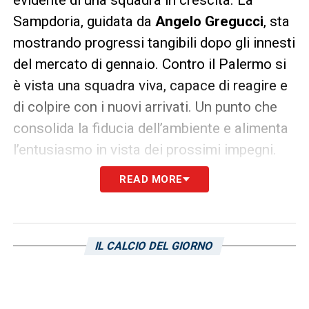
Sampdoria, guidata da
Angelo Gregucci
, sta
mostrando progressi tangibili dopo gli innesti
del mercato di gennaio. Contro il Palermo si
è vista una squadra viva, capace di reagire e
di colpire con i nuovi arrivati. Un punto che
consolida la fiducia dell’ambiente e alimenta
l’entusiasmo in vista dei prossimi impegni.
READ MORE
Sampdoria Palermo, i nuovi
protagonisti
A lasciare il segno sono stati soprattutto i
IL CALCIO DEL GIORNO
volti nuovi.
Tjas Begic
ha trovato la sua
seconda rete consecutiva dopo quella
realizzata a Modena, sfruttando al meglio