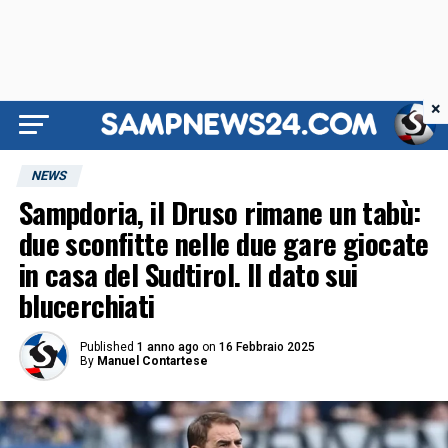
×
NEWS
Sampdoria, il Druso rimane un tabù:
due sconfitte nelle due gare giocate
in casa del Sudtirol. Il dato sui
blucerchiati
Published
1 anno ago
on
16 Febbraio 2025
By
Manuel Contartese