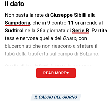
il dato
Non basta la rete di
Giuseppe Sibilli
alla
Sampdoria
, che in 9 contro 11 si arrende al
Sudtirol
nella 26a giornata di
Serie B
. Partita
tesa e nervosa quella del
Druso
, con i
blucerchiati che non riescono a sfatare il
tabù della trasferta sul campo di Bolzano.
Quella di ieri, infatti, è stata la seconda
READ MORE
sconfitta in due gare per la Samp sul campo
dei biancorossi, dopo il
3-1
della passata
stagione, altra sfida caratterizzata da
polemiche arbitrali. Due sfide, insomma, che i
IL CALCIO DEL GIORNO
blucerchiati vorranno vendicare non appena