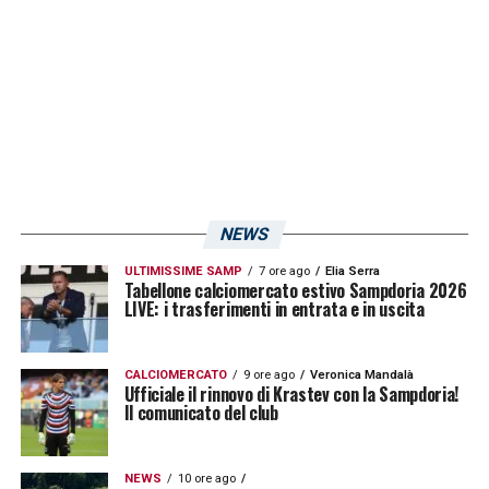
si ripresenterà l’occasione di affrontare i
bolzanini lontano da Genova.
LA PLAYLIST DELLE NOSTRE TOP NEWS
NEWS
ULTIMISSIME SAMP
7 ore ago
Elia Serra
Tabellone calciomercato estivo Sampdoria 2026
LIVE: i trasferimenti in entrata e in uscita
CALCIOMERCATO
9 ore ago
Veronica Mandalà
Ufficiale il rinnovo di Krastev con la Sampdoria!
Il comunicato del club
NEWS
10 ore ago