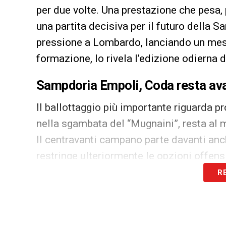
per due volte. Una prestazione che pesa, 
una partita decisiva per il futuro della 
pressione a Lombardo, lanciando un messa
formazione, lo rivela l’edizione odierna 
Sampdoria Empoli,
Coda
resta ava
Il ballottaggio più importante riguarda pr
nella sgambata del “Mugnaini”, resta al 
Il centravanti campano parte davanti anch
restringe ulteriormente le opzioni offensi
R
Sampdoria Empoli, sfida da non fal
Il clima che accompagna la vigilia ricor
l’
Avellino
. Anche stavolta, infatti, la Sa