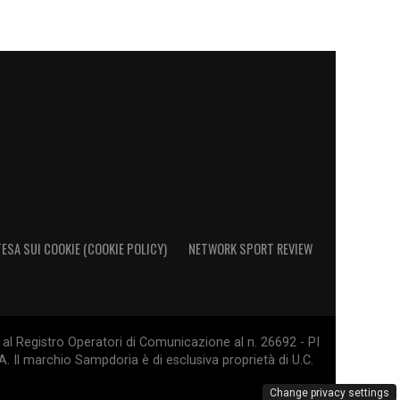
ESA SUI COOKIE (COOKIE POLICY)
NETWORK SPORT REVIEW
al Registro Operatori di Comunicazione al n. 26692 - PI
. Il marchio Sampdoria è di esclusiva proprietà di U.C.
Change privacy settings