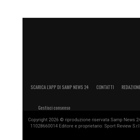
sbagliare. Un successo casalingo contro 
certezze a una squadra che continua a mu
scelta, soprattutto davanti, potrà fare la 
LA PLAYLIST DELLE NOSTRE TOP NEW
SCARICA L’APP DI SAMP NEWS 24
CONTATTI
REDAZION
Gestisci consenso
Copyright 2026 © riproduzione riservata Samp News 24 -
11028660014 Editore e proprietario: Sport Review S.r.l