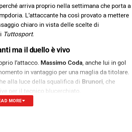
perché arriva proprio nella settimana che porta a
Sampdoria. L’attaccante ha così provato a mettere
ggio chiaro in vista delle scelte di
di
Tuttosport
.
nti ma il duello è vivo
oprio l’attacco.
Massimo Coda
, anche lui in gol
momento in vantaggio per una maglia da titolare.
e alla luce della squalifica di
Brunori
, che
ve per il tecnico blucerchiato.
EAD MORE
lire per la salvezza
da molto quello vissuto prima della gara contro
mpdoria si trova davanti a una partita da non