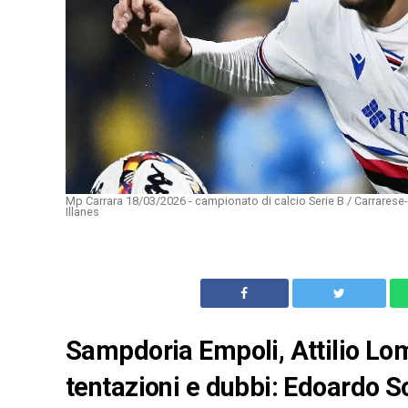
Mp Carrara 18/03/2026 - campionato di calcio Serie B / Carrarese
Illanes
Sampdoria Empoli, Attilio Lom
tentazioni e dubbi: Edoardo Sol