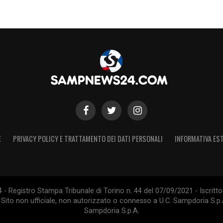
l’Empoli darebbe continuità, fiducia e nuove
oversi sul filo del rasoio. Per questo ogni
differenza.
S
E
PRIVACY POLICY E TRATTAMENTO DEI DATI PERSONALI
INFORMATIVA EST
 Registro Stampa Tribunale di Torino n. 44 del 07/09/2021 - Iscritto 
 Sito non ufficiale, non autorizzato o connesso a U.C. Sampdoria S.p.A
Sampdoria S.p.A.