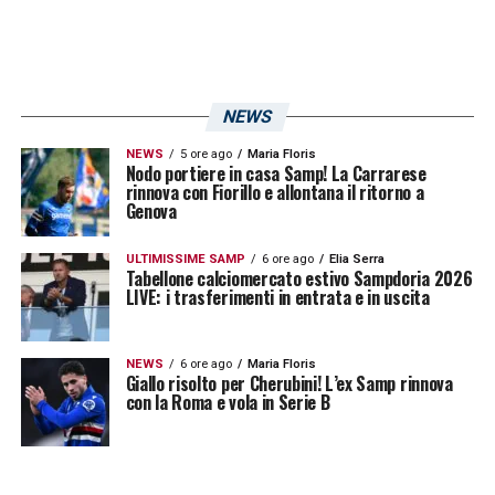
Per questo motivo, la squadra di
Lombardo
dovrà prestare particolare attenzione alle
marcature e alle letture difensive sui palloni
alti.
NEWS
NEWS
5 ore ago
Maria Floris
Sampdoria Empoli, la testa può
Nodo portiere in casa Samp! La Carrarese
rinnova con Fiorillo e allontana il ritorno a
decidere la partita
Genova
In una gara così equilibrata, ogni dettaglio
ULTIMISSIME SAMP
6 ore ago
Elia Serra
Tabellone calciomercato estivo Sampdoria 2026
può fare la differenza. I duelli aerei e la
LIVE: i trasferimenti in entrata e in uscita
gestione delle palle inattive potrebbero
risultare decisivi per l’esito finale. La sfida tra
NEWS
6 ore ago
Maria Floris
Giallo risolto per Cherubini! L’ex Samp rinnova
Sampdoria
ed
Empoli
si giocherà quindi
con la Roma e vola in Serie B
anche “sulla testa”, in tutti i sensi: mentale e
fisico.