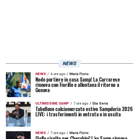
Per questo motivo la risposta data da Begic
contro l’Empoli assume un valore ancora più
rilevante. La vittoria rilancia la squadra,
mentre l’omaggio social del club conferma
che il numero blucerchiato può diventare una
risorsa sempre più preziosa nella corsa
NEWS
verso la salvezza.
NEWS
6 ore ago
Maria Floris
Nodo portiere in casa Samp! La Carrarese
rinnova con Fiorillo e allontana il ritorno a
Genova
ULTIMISSIME SAMP
7 ore ago
Elia Serra
Tabellone calciomercato estivo Sampdoria 2026
LIVE: i trasferimenti in entrata e in uscita
NEWS
7 ore ago
Maria Floris
Giallo risolto per Cherubini! L’ex Samp rinnova