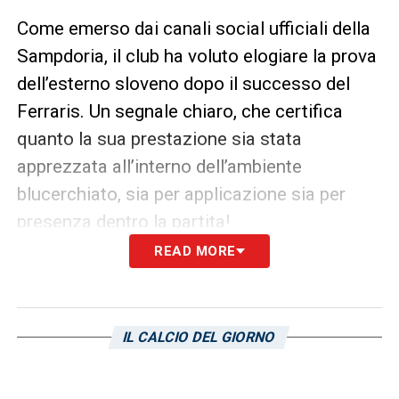
Come emerso dai canali social ufficiali della
Sampdoria, il club ha voluto elogiare la prova
dell’esterno sloveno dopo il successo del
Ferraris. Un segnale chiaro, che certifica
quanto la sua prestazione sia stata
apprezzata all’interno dell’ambiente
blucerchiato, sia per applicazione sia per
presenza dentro la partita!
READ MORE
Tjas Begic Sampdoria, un segnale
forte per il finale di stagione
Nel rush conclusivo del campionato, la
IL CALCIO DEL GIORNO
Sampdoria ha bisogno anche della qualità e
della freschezza dei suoi interpreti offensivi.