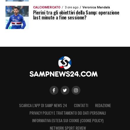
CALCIOMERCATO
3 ore ago
Veronica Mandalà
Pierini tra gli obiettivi della Samp: operazione
last minute a fine sessione?
SCARICA L’APP DI SAMP NEWS 24
CONTATTI
REDAZIONE
PRIVACY POLICY E TRATTAMENTO DEI DATI PERSONALI
INFORMATIVA ESTESA SUI COOKIE (COOKIE POLICY)
NETWORK SPORT REVIEW