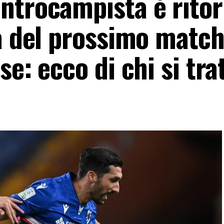
ntrocampista è rito
ta del prossimo matc
e: ecco di chi si tra