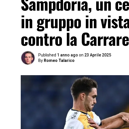
Sampdoria, un ce
in gruppo in vis
contro la Carrares
Published
1 anno ago
on
23 Aprile 2025
By
Romeo Talarico