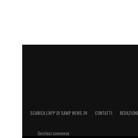
SCARICA L’APP DI SAMP NEWS 24
CONTATTI
REDAZION
Gestisci consenso