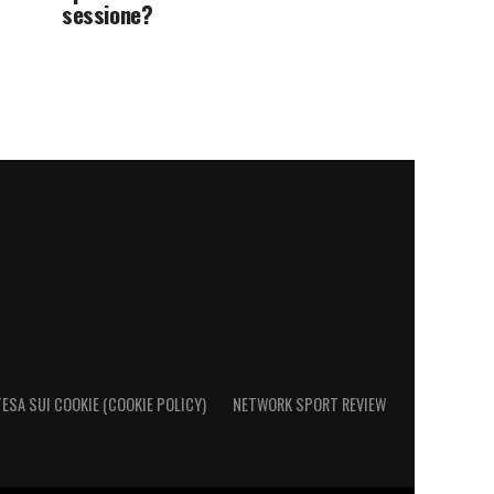
sessione?
ESA SUI COOKIE (COOKIE POLICY)
NETWORK SPORT REVIEW