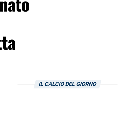
rnato
h
tta
IL CALCIO DEL GIORNO