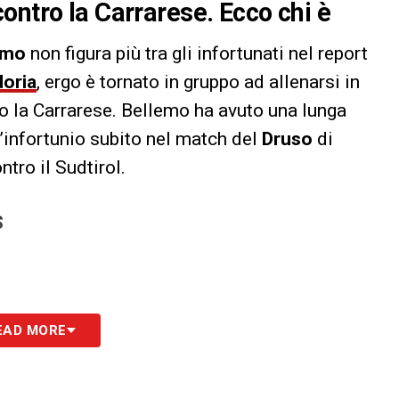
ontro la Carrarese. Ecco chi è
emo
non figura più tra gli infortunati nel report
oria
, ergo è tornato in gruppo ad allenarsi in
o la Carrarese. Bellemo ha avuto una lunga
l’infortunio subito nel match del
Druso
di
tro il Sudtirol.
S
EAD MORE