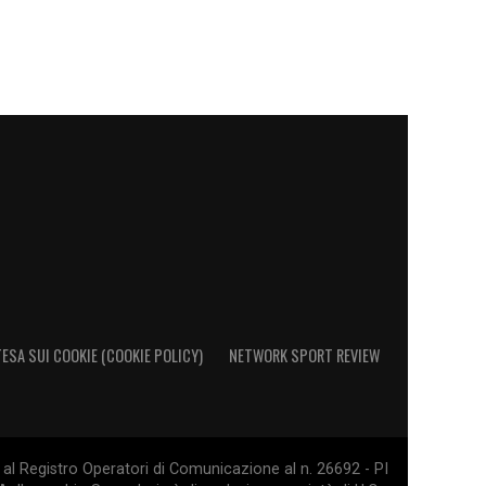
ESA SUI COOKIE (COOKIE POLICY)
NETWORK SPORT REVIEW
al Registro Operatori di Comunicazione al n. 26692 - PI