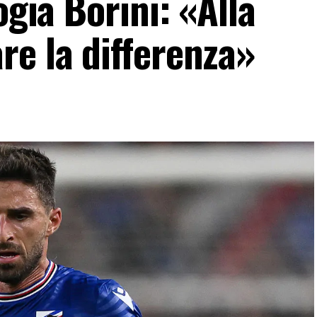
ogia Borini: «Alla
re la differenza»