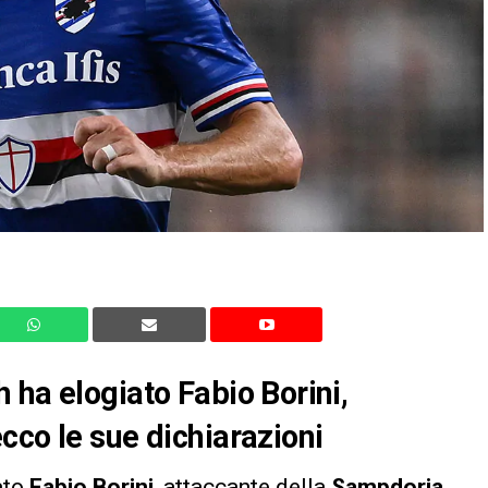
 ha elogiato Fabio Borini,
cco le sue dichiarazioni
ato
Fabio Borini
, attaccante della
Sampdoria
,