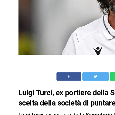
Luigi Turci, ex portiere dell
scelta della società di puntare
Luigi Turci
, ex portiere della
Sampdoria
,