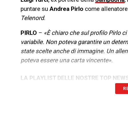
puntare su
Andrea Pirlo
come allenatore.
Telenord
.
PIRLO
–
«È chiaro che sul profilo Pirlo 
variabile. Non poteva garantire un deter
state scelte anche di immagine. Un alle
poteva essere una carta vincente».
LA PLAYLIST DELLE NOSTRE TOP NEW
R