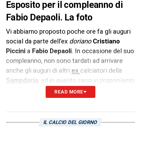
Esposito per il compleanno di
Fabio Depaoli. La foto
Vi abbiamo proposto poche ore fa gli auguri
social da parte dell’ex
doriano
Cristiano
Piccini
a
Fabio Depaoli
. In occasione del suo
compleanno, non sono tardati ad arrivare
anche gli auguri di altri
ex
calciatori della
Sampdoria
, ed in questo caso vi proponiamo
la celebrazione social da parte di
READ MORE
Sebastiano Esposito
nelle storie sul suo
profilo ufficiale instagram:
IL CALCIO DEL GIORNO