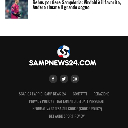
Rebus portiere Sampdoria: Vindahl è il favorito,
Audero rimane il grande sogno
LA PLAYLIST DELLE NOSTRE TOP NEWS
SCARICA L’APP DI SAMP NEWS 24
CONTATTI
REDAZIONE
PRIVACY POLICY E TRATTAMENTO DEI DATI PERSONALI
INFORMATIVA ESTESA SUI COOKIE (COOKIE POLICY)
NETWORK SPORT REVIEW