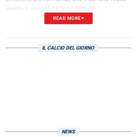
legato a una valutazione tecnica.
READ MORE
Un calo generale che ha
compromesso la partita
L’andamento del punteggio, con il 2-1 che
IL CALCIO DEL GIORNO
stava maturando, ha costretto il mister a
operare altre modifiche tattiche. Con il calo
fisico della squadra, la gestione dei cambi
non è stata sufficiente a evitare la rimonta
del Mantova, portando i blucerchiati a una
sconfitta che ha lasciato perplessità.
LA PLAYLIST DELLE NOSTRE TOP NEWS
NEWS