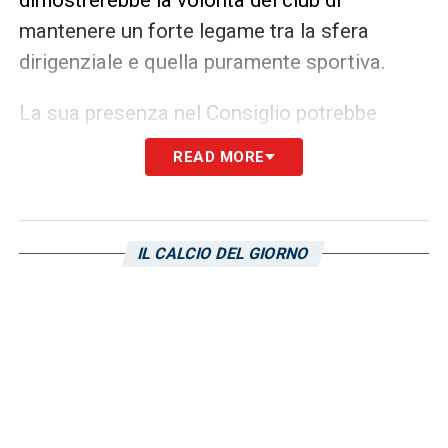
mantenere un forte legame tra la sfera
dirigenziale e quella puramente sportiva.
La sua presenza nel Consiglio potrebbe
facilitare l’allineamento tra le decisioni di alto
READ MORE
livello e le esigenze quotidiane della squadra
e dello staff tecnico. I tifosi blucerchiati
attendono con interesse gli sviluppi di
IL CALCIO DEL GIORNO
questa potenziale nomina, sperando che
l’esperienza e la visione di Fredberg possano
contribuire a una gestione solida e proiettata
al successo, consolidando il progetto di
crescita della Sampdoria.