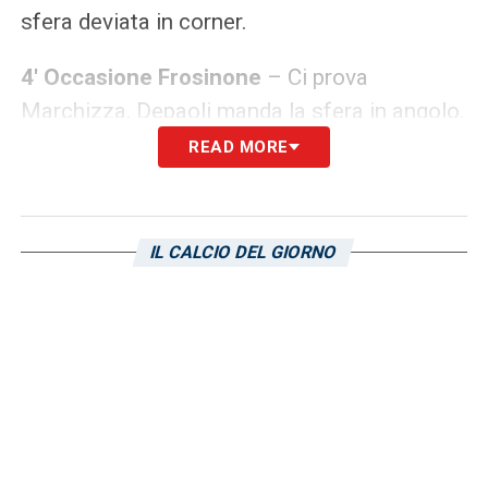
sfera deviata in corner.
4′ Occasione Frosinone
– Ci prova
Marchizza, Depaoli manda la sfera in angolo.
READ MORE
10′ Altra chance per gli ospiti
– Ancora
Marchizza con un tiro in sforbiciata,
respinge Cragno.
IL CALCIO DEL GIORNO
11′
Giallo Frosinone
– Ammonito Bohinen.
20′ Giallazzurri vicino al gol
– Ghedjemis si
accentra calcia in porta, palla fuori.
28′ Tiro degli ospiti
– Ci prova Bohinen, palla
alta di molto.