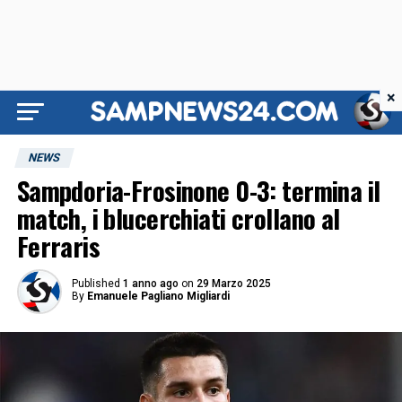
×
NEWS
Sampdoria-Frosinone 0-3: termina il
match, i blucerchiati crollano al
Ferraris
Published
1 anno ago
on
29 Marzo 2025
By
Emanuele Pagliano Migliardi