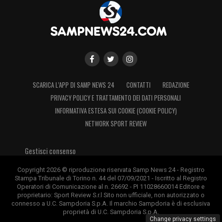
44′ Occasione Sampdoria
– Colpo di testa
di Coda, palla fuori.
45′
– Due minuti di recupero.
45′
– Al via la ripresa.
SCARICA L’APP DI SAMP NEWS 24
CONTATTI
REDAZIONE
PRIVACY POLICY E TRATTAMENTO DEI DATI PERSONALI
47′ Tiro Sampdoria
– Ci prova Sibilli da fuori
INFORMATIVA ESTESA SUI COOKIE (COOKIE POLICY)
area, respinge Cerofolini.
NETWORK SPORT REVIEW
51′ Occasione Frosinone –
Tiro di
Gestisci consenso
Ambrosino, palla deviata in corner.
Copyright 2026 © riproduzione riservata Samp News 24 - Registro
Stampa Tribunale di Torino n. 44 del 07/09/2021 - Iscritto al Registro
52′ Tiro Sampdoria
– Conclusione di Yepes,
Operatori di Comunicazione al n. 26692 - PI 11028660014 Editore e
proprietario: Sport Review S.r.l Sito non ufficiale, non autorizzato o
respinge Cerofolini.
connesso a U.C. Sampdoria S.p.A. Il marchio Sampdoria è di esclusiva
proprietà di U.C. Sampdoria S.p.A.
Change privacy settings