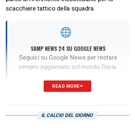
scacchiere tattico della squadra.
SAMP NEWS 24 SU GOOGLE NEWS
Seguici su Google News per restare
sempre aggiornato sul mondo Doria.
READ MORE
SEGUICI ORA
Il piano di rinnovo del prestito per
IL CALCIO DEL GIORNO
Estanis Pedrola
Davanti a una simile esplosione, i vertici del