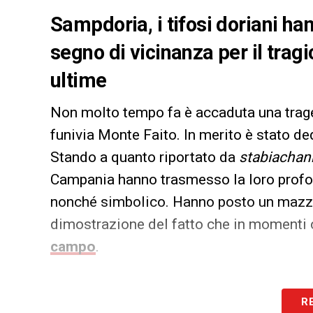
Sampdoria, i tifosi doriani h
segno di vicinanza per il tra
ultime
Non molto tempo fa è accaduta una trage
funivia Monte Faito. In merito è stato ded
Stando a quanto riportato da
stabiachann
Campania hanno trasmesso la loro prof
nonché simbolico. Hanno posto un mazzo d
dimostrazione del fatto che in momenti c
campo
.
LA PLAYLIST DELLE NOSTRE TOP NEW
R