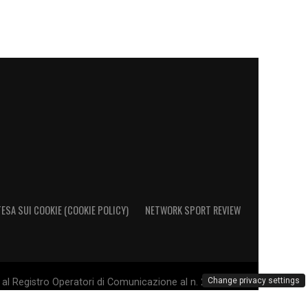
ESA SUI COOKIE (COOKIE POLICY)
NETWORK SPORT REVIEW
Change privacy settings
al Registro Operatori di Comunicazione al n. 26692 - PI
. Il marchio Sampdoria è di esclusiva proprietà di U.C.