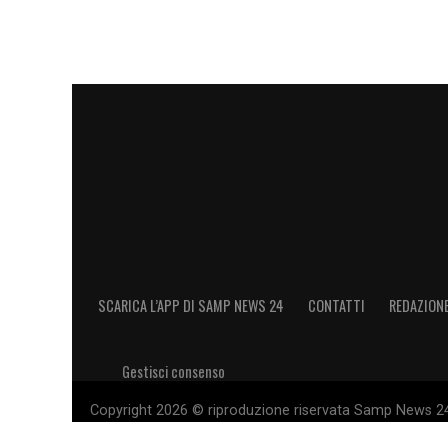
SCARICA L’APP DI SAMP NEWS 24
CONTATTI
REDAZION
Gestisci consenso
Copyright 2026 © riproduzione riservata Samp News 24 -
11028660014 Editore e proprietario: Sport Review S.r.l