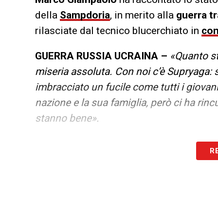
della
Sampdoria
, in merito alla
guerra tr
rilasciate dal tecnico blucerchiato in
con
GUERRA RUSSIA UCRAINA –
«Quanto st
miseria assoluta. Con noi c’è Supryaga: 
imbracciato un fucile come tutti i giovan
nazione e la sua famiglia, però ci ha rin
stanno bene».
LA PLAYLIST DELLE NOSTRE TOP NEW
R