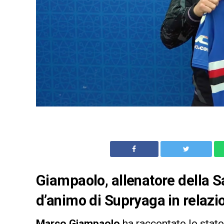
Giampaolo, allenatore della 
d’animo di Supryaga in relazi
Marco Giampaolo
ha raccontato lo stat