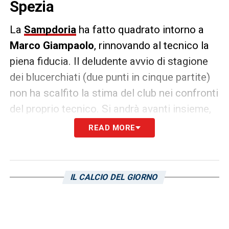
Spezia
La
Sampdoria
ha fatto quadrato intorno a
Marco Giampaolo
, rinnovando al tecnico la
piena fiducia. Il deludente avvio di stagione
dei blucerchiati (due punti in cinque partite)
non ha scalfito la stima del club nei confronti
del proprio tecnico. Si andrà avanti insieme,
sperando di correggere rapidamente
READ MORE
l’atteggiamento della squadra.
Attenzione, però, alla sfida contro lo
Spezia
:
IL CALCIO DEL GIORNO
una sconfitta nel derby ligure potrebbe
sollevare nuove polemiche e rimettere in
dubbio il destino di Giampaolo. Nel