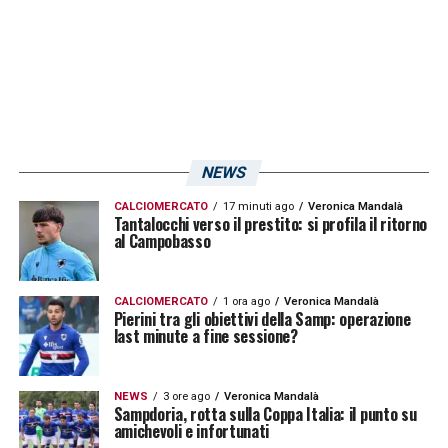
frattempo, la Sampdoria fa sapere di essere
stupita dalle insistenti voci che avrebbero
voluto un imminente esonero dell’allenatore.
LA PLAYLIST DELLE NOSTRE TOP NEWS
NEWS
CALCIOMERCATO
17 minuti ago
Veronica Mandalà
Tantalocchi verso il prestito: si profila il ritorno
al Campobasso
CALCIOMERCATO
1 ora ago
Veronica Mandalà
Pierini tra gli obiettivi della Samp: operazione
last minute a fine sessione?
NEWS
3 ore ago
Veronica Mandalà
Sampdoria, rotta sulla Coppa Italia: il punto su
amichevoli e infortunati