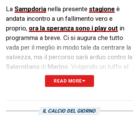
La
Sampdoria
nella presente
stagione
è
andata incontro a un fallimento vero e
proprio,
ora la speranza sono i play out
in
programma a breve. Ci si augura che tutto
vada per il meglio in modo tale da centrare la
salvezza, ma il percorso sarà arduo contro la
Salernitana
di
Marino
. Volgendo un tuffo al
passato, chi sono i giocatori che hanno
READ MORE
disputato più partite nella storia del club
blucerchiato? Vi sveliamo i primi cinque nomi
che figurano nella classifica:
IL CALCIO DEL GIORNO
Roberto Mancini
: 567
Moreno Mannini
: 501