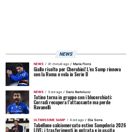
Pietro Vierchowod
: 493
Angelo Palombo
: 459
Fausto Pari
: 401.
LA PLAYLIST DELLE NOSTRE TOP NEWS
NEWS
NEWS
41 minuti ago
Maria Floris
Giallo risolto per Cherubini! L’ex Samp rinnova
con la Roma e vola in Serie B
NEWS
3 ore ago
Dario Bartolucci
Tutino torna in gruppo con i blucerchiati:
Corradi recupera l’attaccante ma perde
Ravanelli
ULTIMISSIME SAMP
4 ore ago
Elia Serra
Tabellone calciomercato estivo Sampdoria 2026
LIVE: i trasferimenti in entrata e in uscita