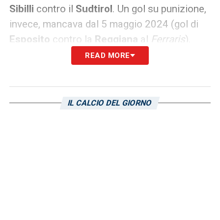
Sibilli
contro il
Sudtirol
. Un gol su punizione,
invece, mancava dal 5 maggio 2024 (gol di
Esposito
contro la
Reggiana
al
Ferraris
).
READ MORE
LA PLAYLIST DELLE NOSTRE TOP NEWS
IL CALCIO DEL GIORNO