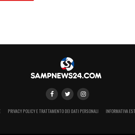
ggiunto il primo obiettivo stagionale con largo
 i tanti under in rosa. Pensiamo partita dopo
i e toglierci magari delle soddisfazioni, vedremo
S
E
PRIVACY POLICY E TRATTAMENTO DEI DATI PERSONALI
INFORMATIVA EST