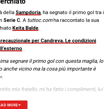
cerchiato
tà della
Sampdoria
, ha segnato il primo gol tra i
in
Serie C
. A
tuttoc.com
ha raccontato la sua
chiato
Keita Balde
.
recauzionale per Candreva. Le condizioni
ll’esterno
ima segnare il primo gol con questa maglia, lo
o anche vicino ma la cosa più importante è
»
.
tito mio fratello, mi ha fatto i complimenti, lui
.
EAD MORE