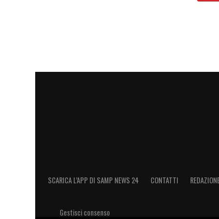
OBIETTIVO
–
«
Per il momento abbiamo ra
anticipo e siamo molto soddisfatti, visti
partita, sappiamo che possiamo divertirc
a a fine stagione che succederà»
.
LA PLAYLIST DELLE NOSTRE TOP NEW
SCARICA L’APP DI SAMP NEWS 24
CONTATTI
REDAZION
Gestisci consenso