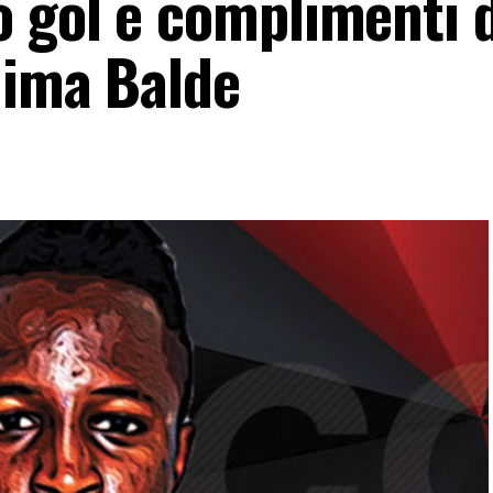
 gol e complimenti d
hima Balde