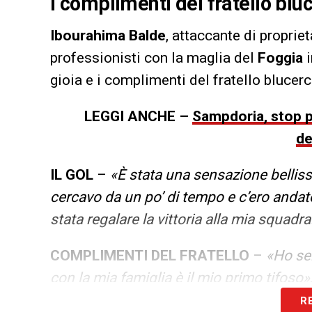
i complimenti del fratello blu
Ibourahima Balde
, attaccante di proprie
professionisti con la maglia del
Foggia
gioia e i complimenti del fratello blucer
LEGGI ANCHE –
Sampdoria, stop p
de
IL GOL
–
«È stata una sensazione belliss
cercavo da un po’ di tempo e c’ero andat
stata regalare la vittoria alla mia squadra
COMPLIMENTI DEL FRATELLO
–
«
Ho sen
con la mia famiglia è il mio primo tifoso»
R