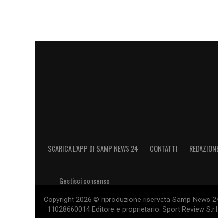
SCARICA L’APP DI SAMP NEWS 24
CONTATTI
REDAZION
Gestisci consenso
Copyright 2026 © riproduzione riservata Samp News 24 -
11028660014 Editore e proprietario: Sport Review S.r.l