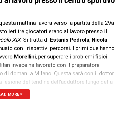
 al lavoro presso il centro sportivo
questa mattina lavora verso la partita della 29a
o ieri tre giocatori erano al lavoro presso il
ecolo XIX
. Si tratta di
Estanis Pedrola
,
Nicola
nuato con i rispettivi percorsi. I primi due hanno
ovvero
Morellini
, per superare i problemi fisici
ilan invece ha lavorato con il preparatore
llo di domani a Milano. Questa sarà con il dottor
la lesione del tendine dell’adduttore lungo della
initivo via libera per il ritorno in campo; il quale
EAD MORE
evidenziati dal classe 91′.
S