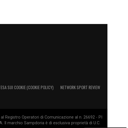
ESA SUI COOKIE (COOKIE POLICY)
NETWORK SPORT REVIEW
al Registro Operatori di Comunicazione al n. 26692 - PI
. Il marchio Sampdoria è di esclusiva proprietà di U.C.