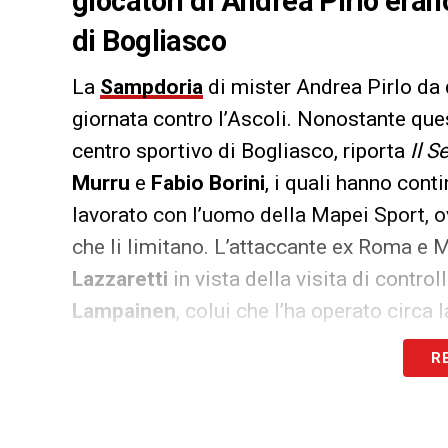
giocatori di Andrea Pirlo erano
di Bogliasco
La
Sampdoria
di mister Andrea Pirlo da 
giornata contro l’Ascoli. Nonostante quest
centro sportivo di Bogliasco, riporta
Il S
Murru
e
Fabio Borini
, i quali hanno conti
lavorato con l’uomo della Mapei Sport, 
che li limitano. L’attaccante ex Roma e M
Lazzaretti
in vista della visita di contro
Lampainen
, colui che l’ha operato circa 
coscia sinistra. Servirà per ricevere il def
R
è già scontato da tempo dati i progressi 
LA PLAYLIST DELLE NOSTRE TOP NEW