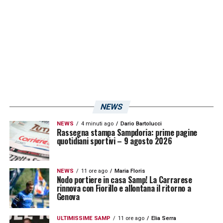
prossimi giorni venga sottoposto a ulteriori
esami per capire l’entità dell’infortunio: da
capire se ci sarà anche nel prossimo turno di
Serie B
.
LA PLAYLIST DELLE NOSTRE TOP NEWS
NEWS
NEWS
4 minuti ago
Dario Bartolucci
Rassegna stampa Sampdoria: prime pagine
quotidiani sportivi – 9 agosto 2026
NEWS
11 ore ago
Maria Floris
Nodo portiere in casa Samp! La Carrarese
rinnova con Fiorillo e allontana il ritorno a
Genova
ULTIMISSIME SAMP
11 ore ago
Elia Serra