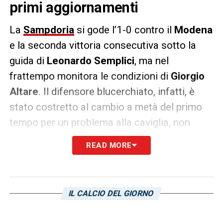
primi aggiornamenti
La
Sampdoria
si gode l’1-0 contro il
Modena
e la seconda vittoria consecutiva sotto la
guida di
Leonardo Semplici
, ma nel
frattempo monitora le condizioni di
Giorgio
Altare
. Il difensore blucerchiato, infatti, è
stato costretto al cambio a metà del primo
tempo per un problema alla caviglia, non
riuscendo a proseguire oltre la sua gara.
READ MORE
Come confermato dal tecnico in conferenza
stampa, il giocatore avrebbe sofferto una
brutta distorsione alla caviglia, ma senza
IL CALCIO DEL GIORNO
ulteriori complicazioni. Probabile che nei