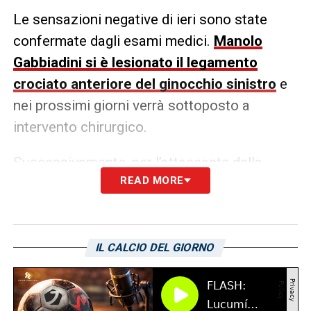
Le sensazioni negative di ieri sono state
confermate dagli esami medici.
Manolo
Gabbiadini si è lesionato il legamento
crociato anteriore del ginocchio sinistro
e
nei prossimi giorni verrà sottoposto a
intervento chirurgico.
Successivamente, per l’attaccante della
READ MORE
Sampdoria
inizierà un periodo di
riabilitazione che dovrebbe concludersi tra
circa sei mesi. Come appreso dalla
redazione di
sampnews24.com
, il ritorno di
IL CALCIO DEL GIORNO
Gabbiadini è previsto dopo luglio.