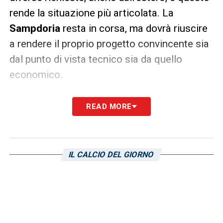
rende la situazione più articolata. La
Sampdoria
resta in corsa, ma dovrà riuscire
a rendere il proprio progetto convincente sia
dal punto di vista tecnico sia da quello
economico.
Per un giocatore con il suo percorso, la
READ MORE
scelta della prossima destinazione non sarà
soltanto una questione di ingaggio.
Insigne
dovrà valutare il ruolo, le ambizioni della
IL CALCIO DEL GIORNO
squadra e la possibilità di sentirsi centrale in
un nuovo progetto. Ed è proprio su questo
aspetto che i blucerchiati possono provare a
giocare le proprie carte.