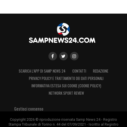
fase molto interessante. Dopo settimane di
valutazioni su diversi profili offensivi, il nome
di
Lorenzo Insigne
resta quello più
affascinante. La trattativa è reale, la
Sampdoria
ci prova: ora servirà capire se il
sogno potrà trasformarsi in un’operazione
concreta.
SCARICA L’APP DI SAMP NEWS 24
CONTATTI
REDAZIONE
LA PLAYLIST DELLE NOSTRE TOP NEWS
PRIVACY POLICY E TRATTAMENTO DEI DATI PERSONALI
INFORMATIVA ESTESA SUI COOKIE (COOKIE POLICY)
NETWORK SPORT REVIEW
Gestisci consenso
Copyright 2026 © riproduzione riservata Samp News 24 - Registro
Stampa Tribunale di Torino n. 44 del 07/09/2021 - Iscritto al Registro