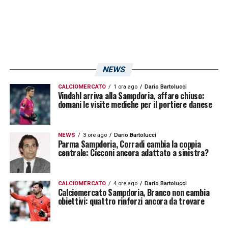
Insigne Sampdoria, operazione
difficile ma non impossibile
La pista resta complicata, ma non è chiusa.
La
Sampdoria
continua a lavorare, sapendo
NEWS
che serviranno pazienza, margini economici
CALCIOMERCATO
1 ora ago
Dario Bartolucci
Vindahl arriva alla Sampdoria, affare chiuso:
e una proposta credibile per convincere
domani le visite mediche per il portiere danese
Insigne
a scegliere Genova. La concorrenza
estera esiste e può pesare, ma il fatto che i
NEWS
3 ore ago
Dario Bartolucci
Parma Sampdoria, Corradi cambia la coppia
contatti proseguano conferma che la
centrale: Cicconi ancora adattato a sinistra?
possibilità non è stata accantonata e che
potrebbe trovare la fumata bianca a certe
CALCIOMERCATO
4 ore ago
Dario Bartolucci
Calciomercato Sampdoria, Branco non cambia
condizioni.
obiettivi: quattro rinforzi ancora da trovare
Il mercato blucerchiato entra così in una