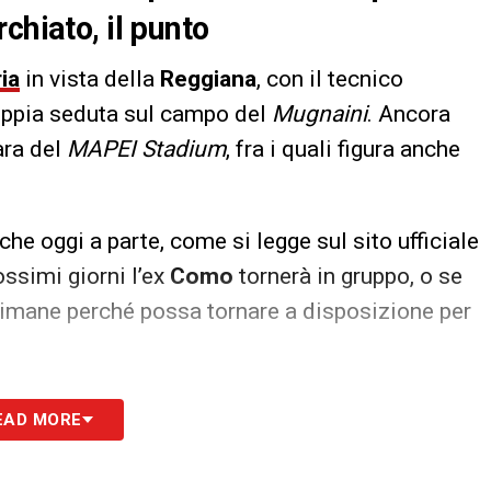
chiato, il punto
ia
in vista della
Reggiana
, con il tecnico
oppia seduta sul campo del
Mugnaini
. Ancora
gara del
MAPEI Stadium
, fra i quali figura anche
anche oggi a parte, come si legge sul sito ufficiale
ssimi giorni l’ex
Como
tornerà in gruppo, o se
timane perché possa tornare a disposizione per
S
EAD MORE