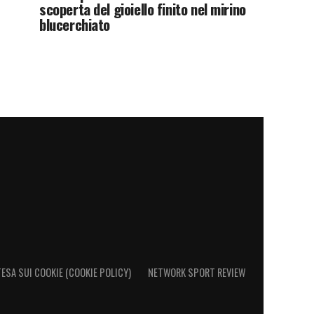
scoperta del gioiello finito nel mirino
blucerchiato
ESA SUI COOKIE (COOKIE POLICY)
NETWORK SPORT REVIEW