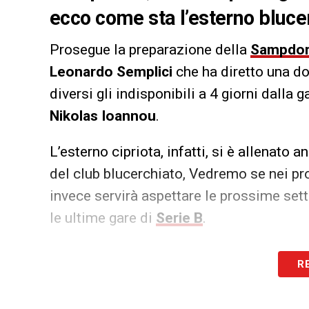
ecco come sta l’esterno blucer
Prosegue la preparazione della
Sampdor
Leonardo Semplici
che ha diretto una d
diversi gli indisponibili a 4 giorni dalla 
Nikolas Ioannou
.
L’esterno cipriota, infatti, si è allenato 
del club blucerchiato, Vedremo se nei pro
invece servirà aspettare le prossime set
le ultime gare di
Serie B
.
LA PLAYLIST DELLE NOSTRE TOP NEW
R