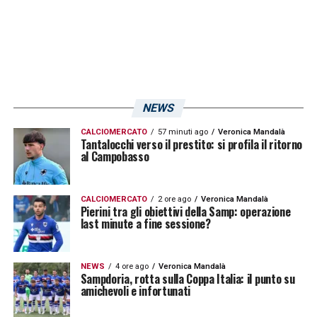
anni incredibili là, ho imparato molto e penso
che questi anni mi abbiano reso come sono
oggi»
.
LA PLAYLIST DELLE NOSTRE TOP NEWS
NEWS
CALCIOMERCATO
57 minuti ago
Veronica Mandalà
Tantalocchi verso il prestito: si profila il ritorno
al Campobasso
CALCIOMERCATO
2 ore ago
Veronica Mandalà
Pierini tra gli obiettivi della Samp: operazione
last minute a fine sessione?
NEWS
4 ore ago
Veronica Mandalà
Sampdoria, rotta sulla Coppa Italia: il punto su
amichevoli e infortunati