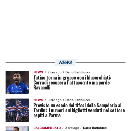
inevitabilmente attirato l’attenzione di
diverse società, tra cui la
Sampdoria
.
Secondo quanto riportato da Gianluca Di
Marzio
, quella di
Carvalho
sarebbe una pista
concreta per i blucerchiati. Un’indicazione
significativa, perché il club sta cercando un
NEWS
profilo capace di incidere subito e alzare il
tasso tecnico della squadra.
NEWS
2 ore ago
Dario Bartolucci
Tutino torna in gruppo con i blucerchiati:
Corradi recupera l’attaccante ma perde
Ravanelli
Carvalho ed il nodo economico che
resta centrale
NEWS
3 ore ago
Dario Bartolucci
Previsto un esodo dei tifosi della Sampdoria al
Tardini: i numeri sui biglietti venduti nel settore
L’ostacolo principale riguarda la valutazione
ospiti a Parma
del giocatore.
Carvalho
ha un contratto in
CALCIOMERCATO
3 ore ago
Dario Bartolucci
scadenza tra un anno, ma il suo valore di