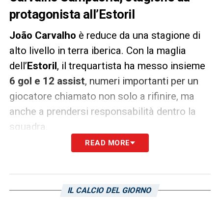
protagonista all’Estoril
João Carvalho
è reduce da una stagione di
alto livello in terra iberica. Con la maglia
dell’
Estoril
, il trequartista ha messo insieme
6 gol e 12 assist
, numeri importanti per un
giocatore chiamato non solo a rifinire, ma
anche a prendersi responsabilità dentro la
squadra.
READ MORE
Nell’ultima annata ha indossato anche la
fascia da capitano, confermando personalità
e centralità nel progetto tecnico del club
IL CALCIO DEL GIORNO
portoghese. È stato il campionato del suo
miglior rendimento, un dettaglio che ha