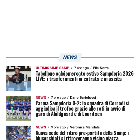
NEWS
ULTIMISSIME SAMP
7 ore ago
Elia Serra
Tabellone calciomercato estivo Sampdoria 2026
LIVE: i trasferimenti in entrata e in uscita
NEWS
7 ore ago
Dario Bartolucci
Parma Sampdoria 0-2: la squadra di Corradi si
aggiudica il trofeo grazie alle reti in avvio di
gara di Abildgaard e di Lauritsen
NEWS
9 ore ago
Veronica Mandalà
Nuova sede del ritiro pre-partita della Samp: i
blucerchiati si ritroveranno vicino piazza