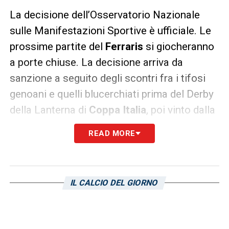
La decisione dell’Osservatorio Nazionale
sulle Manifestazioni Sportive è ufficiale. Le
prossime partite del
Ferraris
si giocheranno
a porte chiuse. La decisione arriva da
sanzione a seguito degli scontri fra i tifosi
genoani e quelli blucerchiati prima del Derby
della Lanterna di
Coppa Italia
, poi vinto dalla
Sampdoria
ai rigori. Le partite in questione
READ MORE
sono Sampdoria – Juve Stabia e Genoa –
Juventus.
IL CALCIO DEL GIORNO
LA PLAYLIST DELLE NOSTRE TOP NEWS