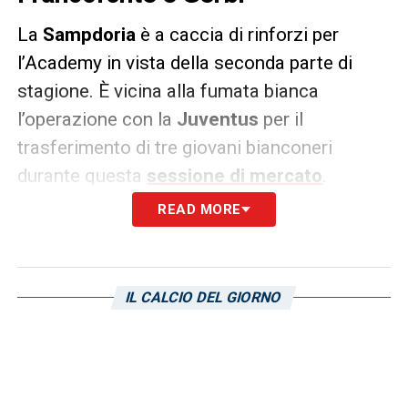
La
Sampdoria
è a caccia di rinforzi per
l’Academy in vista della seconda parte di
stagione. È vicina alla fumata bianca
l’operazione con la
Juventus
per il
trasferimento di tre giovani bianconeri
durante questa
sessione di mercato
.
READ MORE
Si tratta degli attaccanti classe 2000
Matteo
Stoppa
ed
Erik Gerbi
e del centrocampista
classe 2001
Nicolò Francofonte
.
IL CALCIO DEL GIORNO
LA PLAYLIST DELLE NOSTRE TOP NEWS