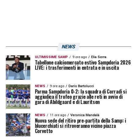
NEWS
ULTIMISSIME SAMP
9 ore ago
Elia Serra
Tabellone calciomercato estivo Sampdoria 2026
LIVE: i trasferimenti in entrata e in uscita
NEWS
9 ore ago
Dario Bartolucci
Parma Sampdoria 0-2: la squadra di Corradi si
aggiudica il trofeo grazie alle reti in avvio di
gara di Abildgaard e di Lauritsen
NEWS
11 ore ago
Veronica Mandalà
Nuova sede del ritiro pre-partita della Samp: i
blucerchiati si ritroveranno vicino piazza
Corvetto