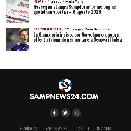
NEWS
1 ora ago
Maria Floris
Rassegna stampa Sampdoria: prime pagine
quotidiani sportivi – 8 agosto 2026
CALCIOMERCATO
12 ore ago
Dario Bartolucci
La Sampdoria insiste per Verschaeren, nuova
offerta triennale per portare a Genova il belga
SCARICA L’APP DI SAMP NEWS 24
CONTATTI
REDAZIONE