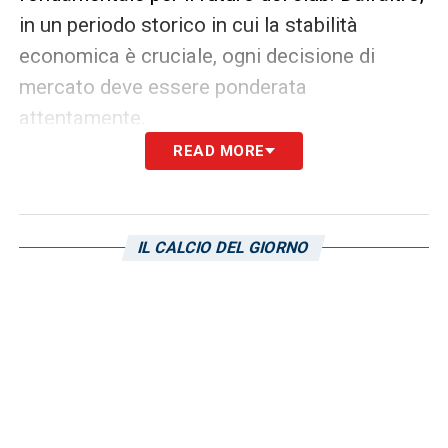
in un periodo storico in cui la stabilità
economica è cruciale, ogni decisione di
mercato deve essere ponderata
attentamente.
READ MORE
La Sampdoria dovrà dunque valutare la
migliore soluzione per la crescita del
ragazzo: una cessione in prestito per
IL CALCIO DEL GIORNO
garantirgli ulteriore minutaggio e continuità
in un campionato professionistico più
impegnativo della Serie D, oppure una
cessione a titolo definitivo che, pur privando
la squadra di un potenziale futuro asset,
potrebbe portare liquidità immediata? Le
prossime settimane saranno decisive per