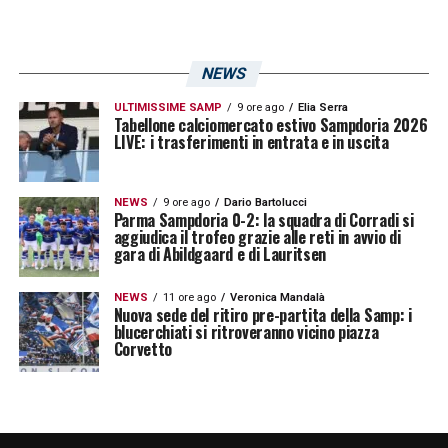
definire il futuro del ragazzo!
NEWS
SEGUI GLI AGGIORNAMENTI DI
CALCIOMERCATO
ULTIMISSIME SAMP
9 ore ago
Elia Serra
Tabellone calciomercato estivo Sampdoria 2026
LIVE: i trasferimenti in entrata e in uscita
LA PLAYLIST DELLE NOSTRE TOP NEWS
NEWS
9 ore ago
Dario Bartolucci
Parma Sampdoria 0-2: la squadra di Corradi si
aggiudica il trofeo grazie alle reti in avvio di
gara di Abildgaard e di Lauritsen
NEWS
11 ore ago
Veronica Mandalà
Nuova sede del ritiro pre-partita della Samp: i
blucerchiati si ritroveranno vicino piazza
Corvetto