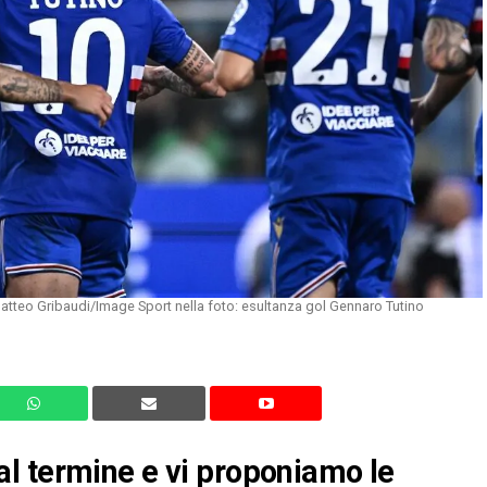
tteo Gribaudi/Image Sport nella foto: esultanza gol Gennaro Tutino
l termine e vi proponiamo le