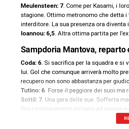
Meulensteen: 7
. Come per Kasami, i loro
stagione. Ottimo metronomo che detta i 
interditore. La sua presenza ora diventa 
Ioannou: 6,5
. Altra ottima partita per l
Sampdoria Mantova, reparto o
Coda: 6
. Si sacrifica per la squadra e s
lui. Gol che comunque arriverà molto pre
recupero non sono abbastanza per giudic
Tutino: 6
. Forse il peggiore dei suoi ma
Sottil: 7
. Una gara delle sue. Sofferta m
Ora i miglioramenti iniziano ad essere ev
R
LA PLAYLIST DELLE NOSTRE TOP NEW