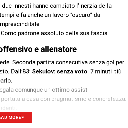
 due innesti hanno cambiato l’inerzia della
tempi e fa anche un lavoro “oscuro” da
imprescindibile.
’ex Como padrone assoluto della sua fascia.
ffensivo e allenatore
i vede. Seconda partita consecutiva senza gol per
sto. Dall’83’
Sekulov: senza voto
. 7 minuti più
arlo.
 regala comunque un ottimo assist.
a portata a casa con pragmatismo e concretezza.
identi.
EAD MORE
S