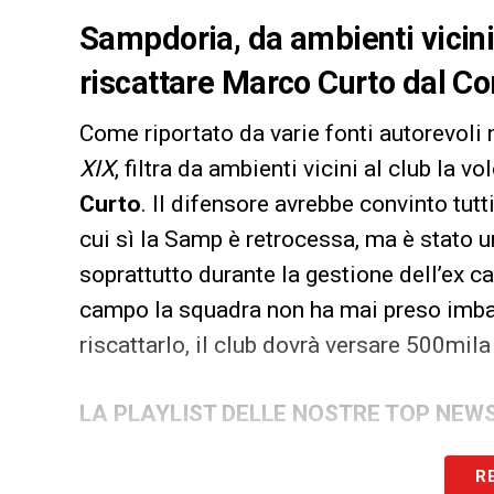
Sampdoria, da ambienti vicini a
riscattare Marco Curto dal Com
Come riportato da varie fonti autorevoli n
XIX
, filtra da ambienti vicini al club la v
Curto
. Il difensore avrebbe convinto tutt
cui sì la Samp è retrocessa, ma è stato u
soprattutto durante la gestione dell’ex c
campo la squadra non ha mai preso imbarc
riscattarlo, il club dovrà versare 500mil
LA PLAYLIST DELLE NOSTRE TOP NEW
R