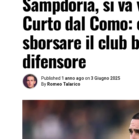
Sampdoria, si va 
Curto dal Como: 
sborsare il club b
difensore
Published
1 anno ago
on
3 Giugno 2025
By
Romeo Talarico