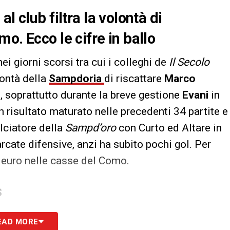
l club filtra la volontà di
o. Ecco le cifre in ballo
ei giorni scorsi tra cui i colleghi de
Il Secolo
olontà della
Sampdoria
di riscattare
Marco
i, soprattutto durante la breve gestione
Evani
in
n risultato maturato nelle precedenti 34 partite e
alciatore della
Sampd’oro
con Curto ed Altare in
ate difensive, anzi ha subito pochi gol. Per
a euro nelle casse del Como.
S
EAD MORE